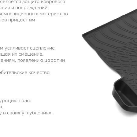
является защита коврового
ания и повреждений.
 композиционных материалов
нов придает им
м усиливает сцепление
ащая их смещение.
дениям, появлению царапин
бительские качества
урацию пола.
и.
 в своих углублениях.