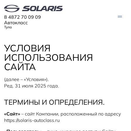
8 4872 70 09 09
Автокласс
Тула
УСЛОВИЯ
АВТО В НАЛИЧИИ
ИСПОЛЬЗОВАНИЯ
МОДЕЛИ
САЙТА
Solaris HC
Solaris KRX
ЦИФРОВОЙ АВТОМОБИЛЬ
Solaris KRS
(далее – «Условия»).
Solaris HS
Ред. 31 июля 2025 года.
ПОКУПАТЕЛЯМ
Кредит
ТЕРМИНЫ И ОПРЕДЕЛЕНИЯ.
Трейд-ин
СЕРВИС
Корпоративным клиентам
Запасные части
Оригинальные аксессуары
«Сайт»
– сайт Компании, расположенный по адресу
Запись на сервис
Тест-драйв
О ДИЛЕРЕ
Гарантия
Solaris Страхование
https://solaris-autoclass.ru
Контакты
Руководства
Спецпредложения
Информация о дилере
Помощь на дорогах
Плати частями