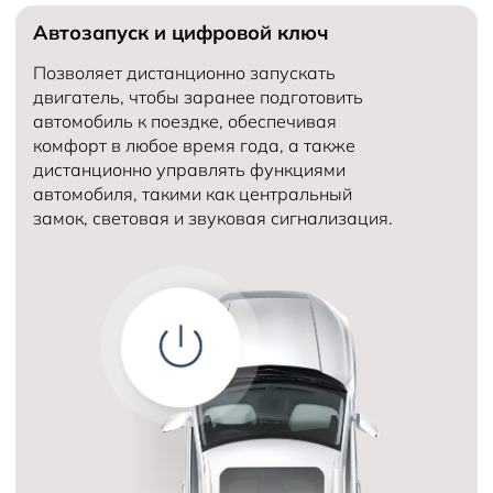
Автозапуск и цифровой ключ
Количество мест в автомобиле
5
Объем двигателя (см³)
Количество передач
6
Позволяет дистанционно запускать
двигатель, чтобы заранее подготовить
автомобиль к поездке, обеспечивая
комфорт в любое время года, а также
дистанционно управлять функциями
автомобиля, такими как центральный
замок, световая и звуковая сигнализация.