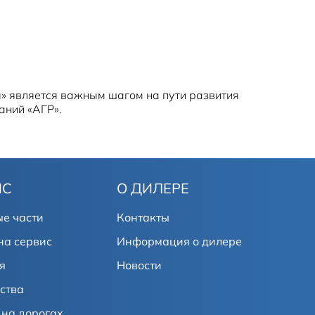
я» является важным шагом на пути развития
аний «АГР».
ИС
О ДИЛЕРЕ
е части
Контакты
на сервис
Информация о дилере
я
Новости
ства
на дорогах